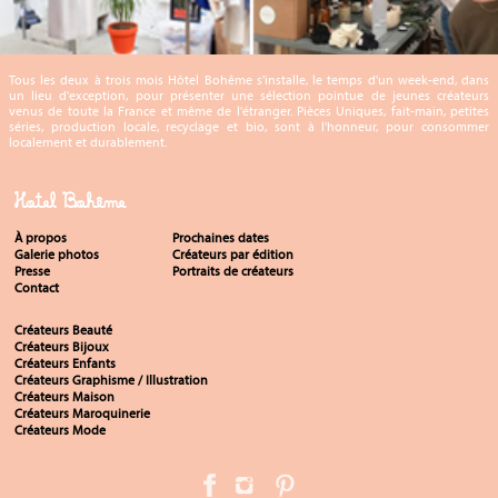
Tous les deux à trois mois Hôtel Bohême s'installe, le temps d'un week-end, dans
un lieu d'exception, pour présenter une sélection pointue de jeunes créateurs
venus de toute la France et même de l'étranger. Pièces Uniques, fait-main, petites
séries, production locale, recyclage et bio, sont à l'honneur, pour consommer
localement et durablement.
Hotel Bohême
À propos
Prochaines dates
Galerie photos
Créateurs par édition
Presse
Portraits de créateurs
Contact
Créateurs Beauté
Créateurs Bijoux
Créateurs Enfants
Créateurs Graphisme / Illustration
Créateurs Maison
Créateurs Maroquinerie
Créateurs Mode