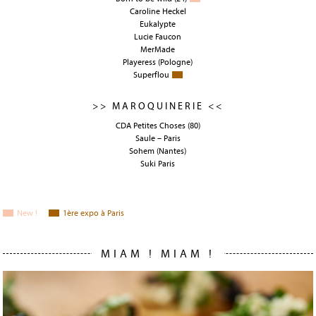
Caroline Heckel
Eukalypte
Lucie Faucon
MerMade
Playeress
(Pologne)
Superflou
>> MAROQUINERIE <<
CDA Petites Choses
(80)
Saule – Paris
Sohem
(Nantes)
Suki Paris
New !
1
ère
expo à Paris
MIAM ! MIAM !