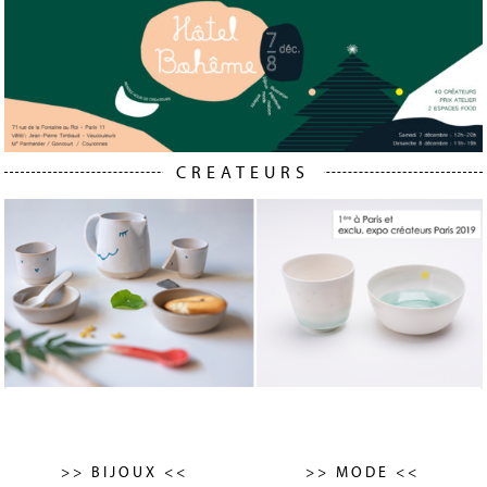
CREATEURS
>> BIJOUX <<
>> MODE <<