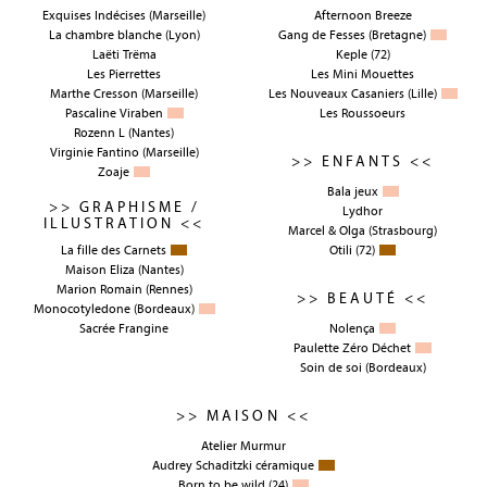
Exquises Indécises
(Marseille)
Afternoon Breeze
La chambre blanche
(Lyon)
Gang de Fesses
(Bretagne)
Laëti Trëma
Keple
(72)
Les Pierrettes
Les Mini Mouettes
Marthe Cresson
(Marseille)
Les Nouveaux Casaniers
(Lille)
Pascaline Viraben
Les Roussoeurs
Rozenn L
(Nantes)
Virginie Fantino
(Marseille)
>> ENFANTS <<
Zoaje
Bala jeux
>> GRAPHISME /
Lydhor
ILLUSTRATION <<
Marcel & Olga
(Strasbourg)
La fille des Carnets
Otili
(72)
Maison Eliza
(Nantes)
Marion Romain
(Rennes)
>> BEAUTÉ <<
Monocotyledone
(Bordeaux)
Sacrée Frangine
Nolença
Paulette Zéro Déchet
Soin de soi
(Bordeaux)
>> MAISON <<
Atelier Murmur
Audrey Schaditzki céramique
Born to be wild
(24)