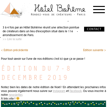
PROCHAIN RDV
< RETOUR
< RETOUR
3 à 4 fois par an Hôtel Bohême réunit une sélection pointue
CONTACT
de créateurs dans un lieu d’exception situé dans le 11e
NOS CRÉATEURS
QUI SOMMES-NOUS ?
SALON DE THÉ
arrondissement de Paris.
>> Lire la suite
NOS PARTENAIRES
GALERIE PHOTO
SCÉNOGRAPHIE
À PROPOS
PRÉCIEUX SOUTIEN
< Édition précédente
Édition suivante >
PRESSE
DEVENIR PARTENAIRE
Pour tout savoir sur l'une de nos éditions c'est ici que ça se passe !
JOURNAL
ÉDITION DU 7-8
DECEMBRE 2019
Notez bien les dates de notre édition de Noël ! En attendant les prochaines infos
vous pouvez également nous suivre sur
Instagram
et
Facebook
. Ou vous inscrire à
notre
newsletter
.
À très vite !