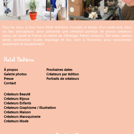
Tous les deux à trois mois Hôtel Bohême s'installe, le temps d'un week-end, dans
un lieu d'exception, pour présenter une sélection pointue de jeunes créateurs
venus de toute la France et même de l'étranger. Pièces Uniques, fait-main, petites
séries, production locale, recyclage et bio, sont à l'honneur, pour consommer
localement et durablement.
Hotel Bohême
À propos
Prochaines dates
Galerie photos
Créateurs par édition
Presse
Portraits de créateurs
Contact
Créateurs Beauté
Créateurs Bijoux
Créateurs Enfants
Créateurs Graphisme / Illustration
Créateurs Maison
Créateurs Maroquinerie
Créateurs Mode