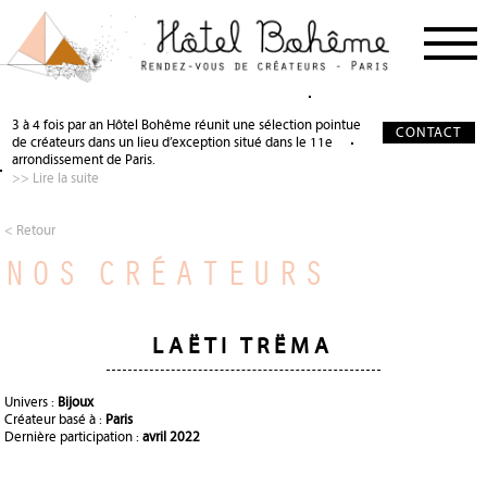
PROCHAIN RDV
< RETOUR
< RETOUR
3 à 4 fois par an Hôtel Bohême réunit une sélection pointue
CONTACT
de créateurs dans un lieu d’exception situé dans le 11e
NOS CRÉATEURS
QUI SOMMES-NOUS ?
SALON DE THÉ
arrondissement de Paris.
>> Lire la suite
NOS PARTENAIRES
GALERIE PHOTO
SCÉNOGRAPHIE
À PROPOS
PRÉCIEUX SOUTIEN
< Retour
NOS CRÉATEURS
PRESSE
DEVENIR PARTENAIRE
JOURNAL
LAËTI TRËMA
Univers :
Bijoux
Créateur basé à :
Paris
Dernière participation :
avril 2022