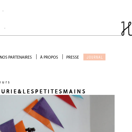
JOURNAL
NOS PARTENAIRES
À PROPOS
PRESSE
Salon de thé
Qui sommes-nous ?
Scénographie
Galerie photo
Précieux soutien
eurs
Devenir partenaire
AURIE&LESPETITESMAINS