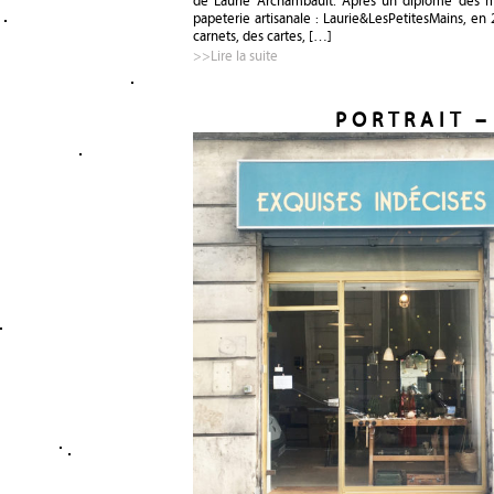
de Laurie Archambault. Après un diplôme des mét
papeterie artisanale : Laurie&LesPetitesMains, en
carnets, des cartes, […]
>>Lire la suite
PORTRAIT –