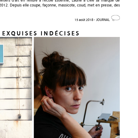
iers d’art en reliure à l’école Estienne, Laurie a créé sa marque de
 2012. Depuis elle coupe, façonne, massicote, coud, met en presse, des
15 août 2018 -
JOURNAL
 EXQUISES INDÉCISES