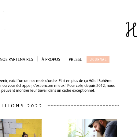
JOURNAL
NOS PARTENAIRES
À PROPOS
PRESSE
Salon de thé
Qui sommes-nous ?
E
Scénographie
Galerie photo
venir, voici l'un de nos mots d'ordre. Et si en plus de ça Hôtel Bohême
Précieux soutien
 ou vous échapper, c'est encore mieux ! Pour cela, depuis 2012, nous
Devenir partenaire
 peuvent montrer leur travail dans un cadre exceptionnel.
DITIONS 2022