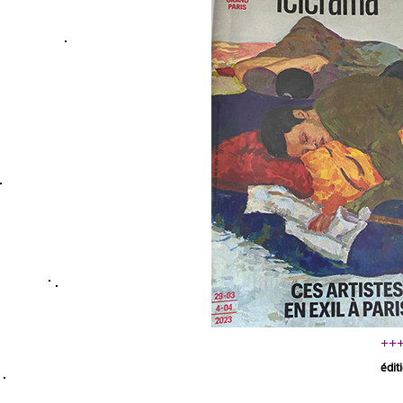
+++
édit