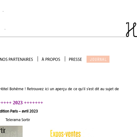
JOURNAL
NOS PARTENAIRES
À PROPOS
PRESSE
Salon de thé
Qui sommes-nous ?
Scénographie
Galerie photo
Précieux soutien
Devenir partenaire
’Hôtel Bohême ! Retrouvez ici un aperçu de ce qu’il s’est dit au sujet de
++++ 2023 +++++++
dition Paris – avril 2023
Telerama Sortir