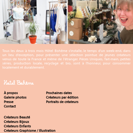
Tous les deux à trois mois Hôtel Bohême s'installe, le temps d'un week-end, dans
un lieu d'exception, pour présenter une sélection pointue de jeunes créateurs
venus de toute la France et même de l'étranger. Pièces Uniques, fait-main, petites
séries, production locale, recyclage et bio, sont à l'honneur, pour consommer
localement et durablement.
Hotel Bohême
À propos
Prochaines dates
Galerie photos
Créateurs par édition
Presse
Portraits de créateurs
Contact
Créateurs Beauté
Créateurs Bijoux
Créateurs Enfants
Créateurs Graphisme / Illustration