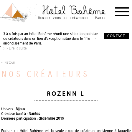
PROCHAIN RDV
< RETOUR
< RETOUR
3 à 4 fois par an Hôtel Bohême réunit une sélection pointue
CONTACT
de créateurs dans un lieu d’exception situé dans le 11e
NOS CRÉATEURS
QUI SOMMES-NOUS ?
SALON DE THÉ
arrondissement de Paris.
>> Lire la suite
NOS PARTENAIRES
GALERIE PHOTO
SCÉNOGRAPHIE
À PROPOS
PRÉCIEUX SOUTIEN
< Retour
NOS CRÉATEURS
PRESSE
DEVENIR PARTENAIRE
JOURNAL
ROZENN L
Univers :
Bijoux
Créateur basé à :
Nantes
Dernière participation :
décembre 2019
Exclu : ++ Hôtel Bohême est la seule expo de créateurs parisienne à laquelle