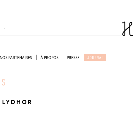
JOURNAL
NOS PARTENAIRES
À PROPOS
PRESSE
Salon de thé
Qui sommes-nous ?
Scénographie
Galerie photo
RS
Précieux soutien
Devenir partenaire
LYDHOR