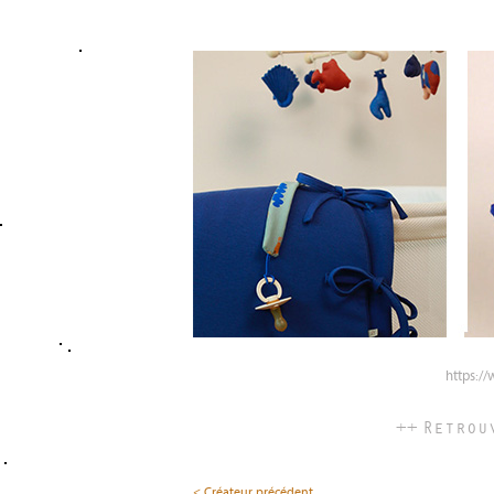
https:/
++ Retrou
< Créateur précédent