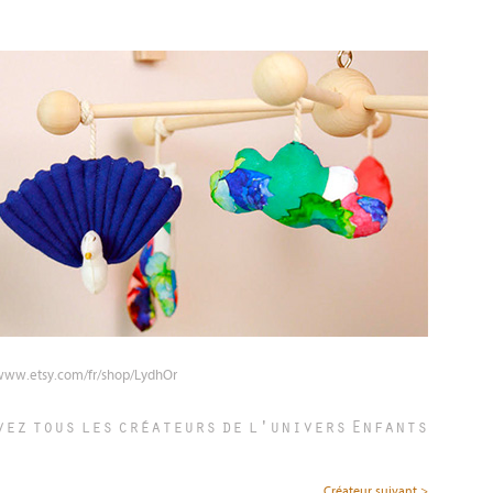
/www.etsy.com/fr/shop/LydhOr
vez tous les créateurs de l'univers
Enfants
Créateur suivant >