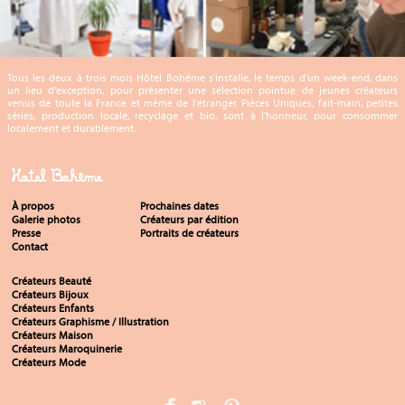
Tous les deux à trois mois Hôtel Bohême s'installe, le temps d'un week-end, dans
un lieu d'exception, pour présenter une sélection pointue de jeunes créateurs
venus de toute la France et même de l'étranger. Pièces Uniques, fait-main, petites
séries, production locale, recyclage et bio, sont à l'honneur, pour consommer
localement et durablement.
Hotel Bohême
À propos
Prochaines dates
Galerie photos
Créateurs par édition
Presse
Portraits de créateurs
Contact
Créateurs Beauté
Créateurs Bijoux
Créateurs Enfants
Créateurs Graphisme / Illustration
Créateurs Maison
Créateurs Maroquinerie
Créateurs Mode