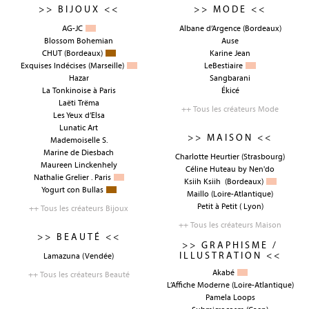
>> BIJOUX <<
>> MODE <<
AG-JC
Albane d’Argence
(Bordeaux)
Blossom Bohemian
Ause
CHUT
(Bordeaux)
Karine Jean
Exquises Indécises
(Marseille)
LeBestiaire
Hazar
Sangbarani
La Tonkinoise à Paris
Ékicé
Laëti Trëma
++ Tous les créateurs Mode
Les Yeux d’Elsa
Lunatic Art
>> MAISON <<
Mademoiselle S.
Marine de Diesbach
Charlotte Heurtier
(Strasbourg)
Maureen Linckenhely
Céline Huteau by Nen'do
Nathalie Grelier . Paris
Ksiih Ksiih
(Bordeaux)
Yogurt con Bullas
Maillo
(Loire-Atlantique)
Petit à Petit
( Lyon)
++ Tous les créateurs Bijoux
++ Tous les créateurs Maison
>> BEAUTÉ <<
>> GRAPHISME /
ILLUSTRATION <<
Lamazuna
(Vendée)
Akabé
++ Tous les créateurs Beauté
L’Affiche Moderne
(Loire-Atlantique)
Pamela Loops