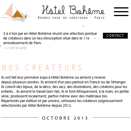
PROCHAIN RDV
< RETOUR
< RETOUR
3 à 4 fois par an Hôtel Bohême réunit une sélection pointue
CONTACT
de créateurs dans un lieu d’exception situé dans le 11e
NOS CRÉATEURS
QUI SOMMES-NOUS ?
SALON DE THÉ
arrondissement de Paris.
>> Lire la suite
NOS PARTENAIRES
GALERIE PHOTO
SCÉNOGRAPHIE
À PROPOS
PRÉCIEUX SOUTIEN
NOS CREATEURS
PRESSE
DEVENIR PARTENAIRE
Ils ont fait leur première expo à Hôtel Bohême ou aiment y revenir
JOURNAL
depuis plusieurs années. Ils arrivent d'un peu partout en France ou de l'étranger.
Ils créent des bijoux, de la déco, des sacs, des illustrations, des créations pour les
enfants... Ils aiment le travail bien fait, ils le font éthiquement, à la main, en petite
série, produisent localement, parfois même avec des matériaux bio.
Répertoriés par édition et par univers, retrouvez les créateurs soigneusement
sélectionnés par Hôtel Bohême depuis 2012.
OCTOBRE 2013