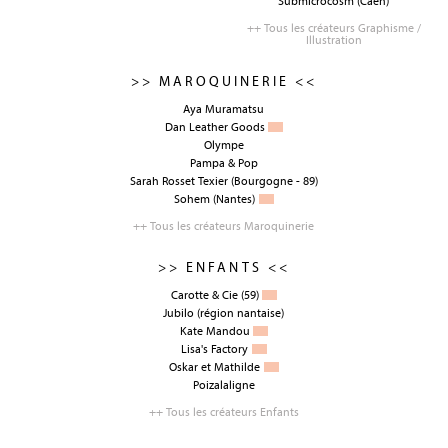
Submicrocosm
(Caen)
++ Tous les créateurs Graphisme /
Illustration
>> MAROQUINERIE <<
Aya Muramatsu
Dan Leather Goods
Olympe
Pampa & Pop
Sarah Rosset Texier
(Bourgogne - 89)
Sohem
(Nantes)
++ Tous les créateurs Maroquinerie
>> ENFANTS <<
Carotte & Cie
(59)
Jubilo
(région nantaise)
Kate Mandou
Lisa's Factory
Oskar et Mathilde
Poizalaligne
++ Tous les créateurs Enfants