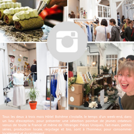
Tous les deux à trois mois Hôtel Bohême s'installe, le temps d'un week-end, dans
un lieu d'exception, pour présenter une sélection pointue de jeunes créateurs
venus de toute la France et même de l'étranger. Pièces Uniques, fait-main, petites
séries, production locale, recyclage et bio, sont à l'honneur, pour consommer
localement et durablement.