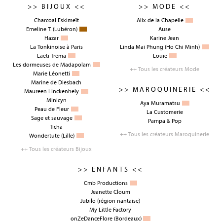
>> BIJOUX <<
>> MODE <<
Charcoal Eskimeït
Alix de la Chapelle
Emeline T.
(Lubéron)
Ause
Hazar
Karine Jean
La Tonkinoise à Paris
Linda Mai Phung
(Ho Chi Minh)
Laëti Trëma
Louie
Les dormeuses de Madapolam
++ Tous les créateurs Mode
Marie Léonetti
Marine de Diesbach
>> MAROQUINERIE <<
Maureen Linckenhely
Minicyn
Aya Muramatsu
Peau de Fleur
La Customerie
Sage et sauvage
Pampa & Pop
Ticha
++ Tous les créateurs Maroquinerie
Wondertute
(Lille)
++ Tous les créateurs Bijoux
>> ENFANTS <<
Cmb Productions
Jeanette Cloum
Jubilo
(région nantaise)
My Little Factory
onZeDanceFlore
(Bordeaux)