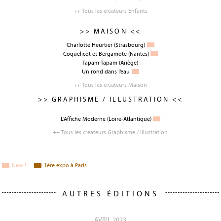
++ Tous les créateurs Enfants
>> MAISON <<
Charlotte Heurtier
(Strasbourg)
Coquelicot et Bergamote
(Nantes)
Tapam-Tapam
(Ariège)
Un rond dans l’eau
++ Tous les créateurs Maison
>> GRAPHISME / ILLUSTRATION <<
L’Affiche Moderne
(Loire-Atlantique)
++ Tous les créateurs Graphisme / Illustration
New !
1
ère
expo à Paris
AUTRES ÉDITIONS
AVRIL 2023