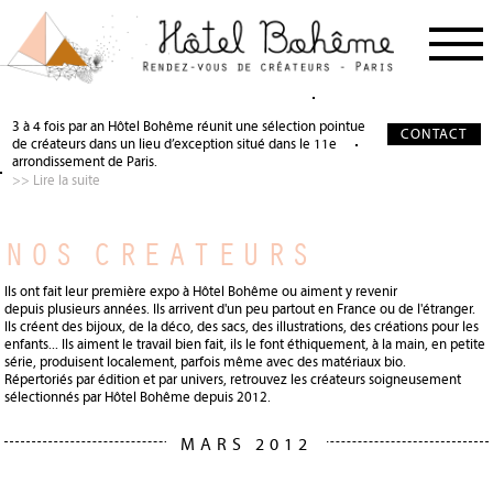
PROCHAIN RDV
< RETOUR
< RETOUR
3 à 4 fois par an Hôtel Bohême réunit une sélection pointue
CONTACT
de créateurs dans un lieu d’exception situé dans le 11e
NOS CRÉATEURS
QUI SOMMES-NOUS ?
SALON DE THÉ
arrondissement de Paris.
>> Lire la suite
NOS PARTENAIRES
GALERIE PHOTO
SCÉNOGRAPHIE
À PROPOS
PRÉCIEUX SOUTIEN
NOS CREATEURS
PRESSE
DEVENIR PARTENAIRE
Ils ont fait leur première expo à Hôtel Bohême ou aiment y revenir
JOURNAL
depuis plusieurs années. Ils arrivent d'un peu partout en France ou de l'étranger.
Ils créent des bijoux, de la déco, des sacs, des illustrations, des créations pour les
enfants... Ils aiment le travail bien fait, ils le font éthiquement, à la main, en petite
série, produisent localement, parfois même avec des matériaux bio.
Répertoriés par édition et par univers, retrouvez les créateurs soigneusement
sélectionnés par Hôtel Bohême depuis 2012.
MARS 2012