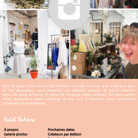
Tous les deux à trois mois Hôtel Bohême s'installe, le temps d'un week-end, dans
un lieu d'exception, pour présenter une sélection pointue de jeunes créateurs
venus de toute la France et même de l'étranger. Pièces Uniques, fait-main, petites
séries, production locale, recyclage et bio, sont à l'honneur, pour consommer
localement et durablement.
Hotel Bohême
À propos
Prochaines dates
Galerie photos
Créateurs par édition