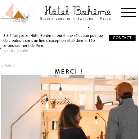
PROCHAIN RDV
< RETOUR
< RETOUR
3 à 4 fois par an Hôtel Bohême réunit une sélection pointue
CONTACT
de créateurs dans un lieu d’exception situé dans le 11e
NOS CRÉATEURS
QUI SOMMES-NOUS ?
SALON DE THÉ
arrondissement de Paris.
>> Lire la suite
NOS PARTENAIRES
GALERIE PHOTO
SCÉNOGRAPHIE
À PROPOS
PRÉCIEUX SOUTIEN
< Retour
MERCI !
PRESSE
DEVENIR PARTENAIRE
JOURNAL