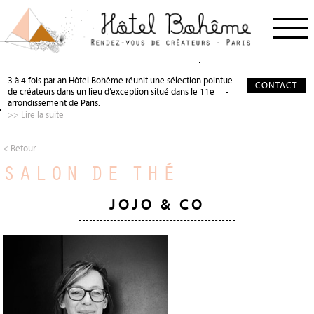
PROCHAIN RDV
< RETOUR
< RETOUR
3 à 4 fois par an Hôtel Bohême réunit une sélection pointue
CONTACT
de créateurs dans un lieu d’exception situé dans le 11e
NOS CRÉATEURS
QUI SOMMES-NOUS ?
SALON DE THÉ
arrondissement de Paris.
>> Lire la suite
NOS PARTENAIRES
GALERIE PHOTO
SCÉNOGRAPHIE
À PROPOS
PRÉCIEUX SOUTIEN
< Retour
SALON DE THÉ
PRESSE
DEVENIR PARTENAIRE
JOURNAL
JOJO & CO