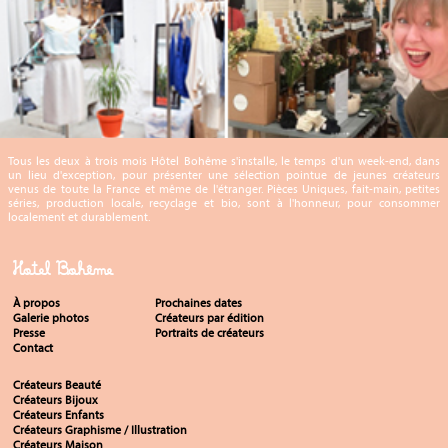
Tous les deux à trois mois Hôtel Bohême s'installe, le temps d'un week-end, dans
un lieu d'exception, pour présenter une sélection pointue de jeunes créateurs
venus de toute la France et même de l'étranger. Pièces Uniques, fait-main, petites
séries, production locale, recyclage et bio, sont à l'honneur, pour consommer
localement et durablement.
Hotel Bohême
À propos
Prochaines dates
Galerie photos
Créateurs par édition
Presse
Portraits de créateurs
Contact
Créateurs Beauté
Créateurs Bijoux
Créateurs Enfants
Créateurs Graphisme / Illustration
Créateurs Maison