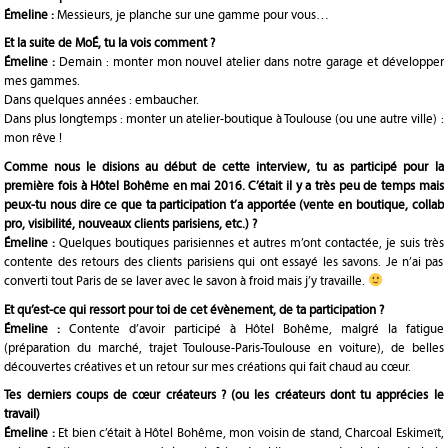
Émeline :
Messieurs, je planche sur une gamme pour vous…
Et la suite de MoÉ, tu la vois comment ?
Émeline :
Demain : monter mon nouvel atelier dans notre garage et développer
mes gammes.
Dans quelques années : embaucher.
Dans plus longtemps : monter un atelier-boutique à Toulouse (ou une autre ville) :
mon rêve !
Comme nous le disions au début de cette interview, tu as participé pour la
première fois à Hôtel Bohême en mai 2016. C’était il y a très peu de temps mais
peux-tu nous dire ce que ta participation t’a apportée (vente en boutique, collab
pro, visibilité, nouveaux clients parisiens, etc.) ?
Émeline :
Quelques boutiques parisiennes et autres m’ont contactée, je suis très
contente des retours des clients parisiens qui ont essayé les savons. Je n’ai pas
converti tout Paris de se laver avec le savon à froid mais j’y travaille.
Et qu’est-ce qui ressort pour toi de cet évènement, de ta participation ?
Émeline :
Contente d’avoir participé à Hôtel Bohême, malgré la fatigue
(préparation du marché, trajet Toulouse-Paris-Toulouse en voiture), de belles
découvertes créatives et un retour sur mes créations qui fait chaud au cœur.
Tes derniers coups de cœur créateurs ? (ou les créateurs dont tu apprécies le
travail)
Émeline :
Et bien c’était à Hôtel Bohême, mon voisin de stand, Charcoal Eskimeït,