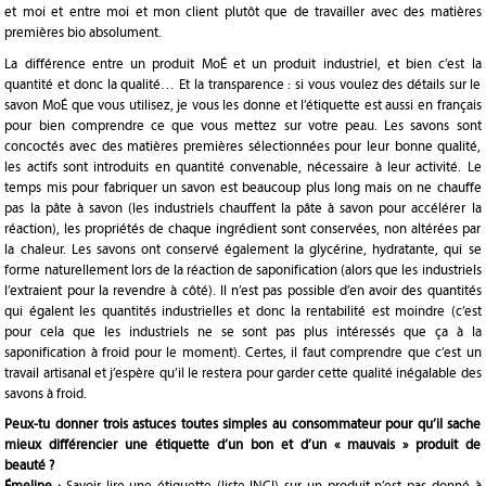
et moi et entre moi et mon client plutôt que de travailler avec des matières
premières bio absolument.
La différence entre un produit MoÉ et un produit industriel, et bien c’est la
quantité et donc la qualité… Et la transparence : si vous voulez des détails sur le
savon MoÉ que vous utilisez, je vous les donne et l’étiquette est aussi en français
pour bien comprendre ce que vous mettez sur votre peau. Les savons sont
concoctés avec des matières premières sélectionnées pour leur bonne qualité,
les actifs sont introduits en quantité convenable, nécessaire à leur activité. Le
temps mis pour fabriquer un savon est beaucoup plus long mais on ne chauffe
pas la pâte à savon (les industriels chauffent la pâte à savon pour accélérer la
réaction), les propriétés de chaque ingrédient sont conservées, non altérées par
la chaleur. Les savons ont conservé également la glycérine, hydratante, qui se
forme naturellement lors de la réaction de saponification (alors que les industriels
l’extraient pour la revendre à côté). Il n’est pas possible d’en avoir des quantités
qui égalent les quantités industrielles et donc la rentabilité est moindre (c’est
pour cela que les industriels ne se sont pas plus intéressés que ça à la
saponification à froid pour le moment). Certes, il faut comprendre que c’est un
travail artisanal et j’espère qu’il le restera pour garder cette qualité inégalable des
savons à froid.
Peux-tu donner trois astuces toutes simples au consommateur pour qu’il sache
mieux différencier une étiquette d’un bon et d’un « mauvais » produit de
beauté ?
Émeline :
Savoir lire une étiquette (liste INCI) sur un produit n’est pas donné à