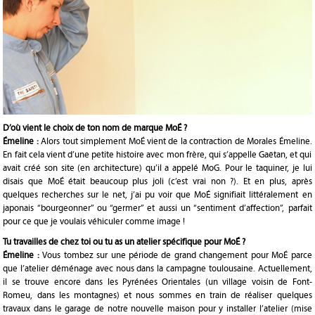
D’où vient le choix de ton nom de marque MoÉ ?
Émeline :
Alors tout simplement MoÉ vient de la contraction de Morales Émeline.
En fait cela vient d’une petite histoire avec mon frère, qui s’appelle Gaëtan, et qui
avait créé son site (en architecture) qu’il a appelé MoG. Pour le taquiner, je lui
disais que MoÉ était beaucoup plus joli (c’est vrai non ?). Et en plus, après
quelques recherches sur le net, j’ai pu voir que MoÉ signifiait littéralement en
japonais “bourgeonner” ou “germer” et aussi un “sentiment d’affection”, parfait
pour ce que je voulais véhiculer comme image !
Tu travailles de chez toi ou tu as un atelier spécifique pour MoÉ ?
Émeline :
Vous tombez sur une période de grand changement pour MoÉ parce
que l’atelier déménage avec nous dans la campagne toulousaine. Actuellement,
il se trouve encore dans les Pyrénées Orientales (un village voisin de Font-
Romeu, dans les montagnes) et nous sommes en train de réaliser quelques
travaux dans le garage de notre nouvelle maison pour y installer l’atelier (mise