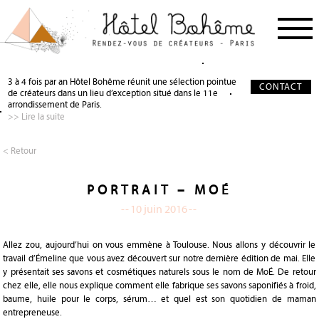
PROCHAIN RDV
< RETOUR
< RETOUR
3 à 4 fois par an Hôtel Bohême réunit une sélection pointue
CONTACT
de créateurs dans un lieu d’exception situé dans le 11e
NOS CRÉATEURS
QUI SOMMES-NOUS ?
SALON DE THÉ
arrondissement de Paris.
>> Lire la suite
NOS PARTENAIRES
GALERIE PHOTO
SCÉNOGRAPHIE
À PROPOS
PRÉCIEUX SOUTIEN
< Retour
PRESSE
DEVENIR PARTENAIRE
PORTRAIT – MOÉ
JOURNAL
-
-
10 juin 2016
-
-
Allez zou, aujourd’hui on vous emmène à Toulouse. Nous allons y découvrir le
travail d’Émeline que vous avez découvert sur notre dernière édition de mai. Elle
y présentait ses savons et cosmétiques naturels sous le nom de MoÉ. De retour
chez elle, elle nous explique comment elle fabrique ses savons saponifiés à froid,
baume, huile pour le corps, sérum… et quel est son quotidien de maman
entrepreneuse.