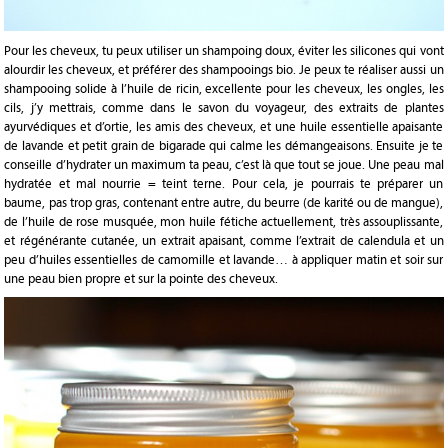
Pour les cheveux, tu peux utiliser un shampoing doux, éviter les silicones qui vont
alourdir les cheveux, et préférer des shampooings bio. Je peux te réaliser aussi un
shampooing solide à l’huile de ricin, excellente pour les cheveux, les ongles, les
cils, j’y mettrais, comme dans le savon du voyageur, des extraits de plantes
ayurvédiques et d’ortie, les amis des cheveux, et une huile essentielle apaisante
de lavande et petit grain de bigarade qui calme les démangeaisons. Ensuite je te
conseille d’hydrater un maximum ta peau, c’est là que tout se joue. Une peau mal
hydratée et mal nourrie = teint terne. Pour cela, je pourrais te préparer un
baume, pas trop gras, contenant entre autre, du beurre (de karité ou de mangue),
de l’huile de rose musquée, mon huile fétiche actuellement, très assouplissante,
et régénérante cutanée, un extrait apaisant, comme l’extrait de calendula et un
peu d’huiles essentielles de camomille et lavande… à appliquer matin et soir sur
une peau bien propre et sur la pointe des cheveux.