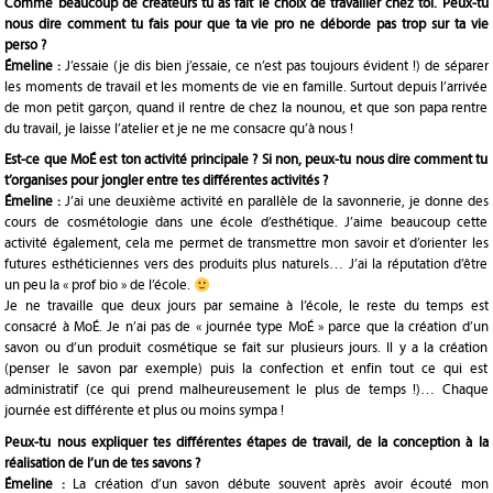
Comme beaucoup de créateurs tu as fait le choix de travailler chez toi. Peux-tu
nous dire comment tu fais pour que ta vie pro ne déborde pas trop sur ta vie
perso ?
Émeline :
J’essaie (je dis bien j’essaie, ce n’est pas toujours évident !) de séparer
les moments de travail et les moments de vie en famille. Surtout depuis l’arrivée
de mon petit garçon, quand il rentre de chez la nounou, et que son papa rentre
du travail, je laisse l’atelier et je ne me consacre qu’à nous !
Est-ce que MoÉ est ton activité principale ? Si non, peux-tu nous dire comment tu
t’organises pour jongler entre tes différentes activités ?
Émeline :
J’ai une deuxième activité en parallèle de la savonnerie, je donne des
cours de cosmétologie dans une école d’esthétique. J’aime beaucoup cette
activité également, cela me permet de transmettre mon savoir et d’orienter les
futures esthéticiennes vers des produits plus naturels… J’ai la réputation d’être
un peu la « prof bio » de l’école.
Je ne travaille que deux jours par semaine à l’école, le reste du temps est
consacré à MoÉ. Je n’ai pas de « journée type MoÉ » parce que la création d’un
savon ou d’un produit cosmétique se fait sur plusieurs jours. Il y a la création
(penser le savon par exemple) puis la confection et enfin tout ce qui est
administratif (ce qui prend malheureusement le plus de temps !)… Chaque
journée est différente et plus ou moins sympa !
Peux-tu nous expliquer tes différentes étapes de travail, de la conception à la
réalisation de l’un de tes savons ?
Émeline :
La création d’un savon débute souvent après avoir écouté mon