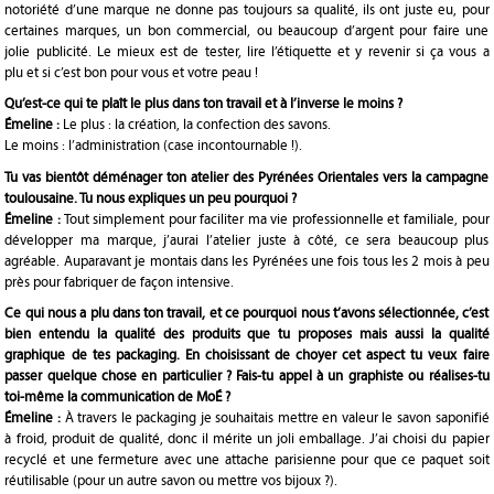
notoriété d’une marque ne donne pas toujours sa qualité, ils ont juste eu, pour
certaines marques, un bon commercial, ou beaucoup d’argent pour faire une
jolie publicité. Le mieux est de tester, lire l’étiquette et y revenir si ça vous a
plu et si c’est bon pour vous et votre peau !
Qu’est-ce qui te plaît le plus dans ton travail et à l’inverse le moins ?
Émeline :
Le plus : la création, la confection des savons.
Le moins : l’administration (case incontournable !).
Tu vas bientôt déménager ton atelier des Pyrénées Orientales vers la campagne
toulousaine. Tu nous expliques un peu pourquoi ?
Émeline :
Tout simplement pour faciliter ma vie professionnelle et familiale, pour
développer ma marque, j’aurai l’atelier juste à côté, ce sera beaucoup plus
agréable. Auparavant je montais dans les Pyrénées une fois tous les 2 mois à peu
près pour fabriquer de façon intensive.
Ce qui nous a plu dans ton travail, et ce pourquoi nous t’avons sélectionnée, c’est
bien entendu la qualité des produits que tu proposes mais aussi la qualité
graphique de tes packaging. En choisissant de choyer cet aspect tu veux faire
passer quelque chose en particulier ? Fais-tu appel à un graphiste ou réalises-tu
toi-même la communication de MoÉ ?
Émeline :
À travers le packaging je souhaitais mettre en valeur le savon saponifié
à froid, produit de qualité, donc il mérite un joli emballage. J’ai choisi du papier
recyclé et une fermeture avec une attache parisienne pour que ce paquet soit
réutilisable (pour un autre savon ou mettre vos bijoux ?).