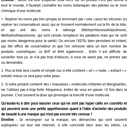
tout le monde, il faudrait connaître les noms botaniques des plantes ou le nom
chimique d’une molécule.
1. Repérer les noms pas très sympas se terminant par « one » pour les silicones ou
repérer les conservateurs aussi, qui se trouvent normalement sur la fin de la liste,
et qui ont des noms à rallonge (Methylchloroisothiazolinone,
Methylisothiazolinone, qui sont censés remplacer les parabens mais qui ne sont
pas moins dangereux pour la santé). Ou encore l’EDTA, bien persistant et irritant,
qui fait office de conservateur et que l’on retrouve dans un bon nombre de
produits cosmétiques. Le BHT et BHA également… Enfin il est difficile de
surveiller tout ça. Je n’ai pas trop d’astuces, si vous ne savez pas, ne prenez pas
ou demandez.
2. Plus la liste sera courte et simple (ou si elle contient « oil » = huile, « extract » =
extrait) mieux ce sera pour votre peau.
3. Si votre produit contient des « mauvaises » molécules irritantes et allergisantes,
ne l’utilisez pas à trop forte fréquence, évitez de vous en passer 10 fois dans la
journée. C’est souvent la dose qui provoque la toxicité d’une molécule.
Qu’aurais-tu à dire pour rassurer ceux qui ne sont pas hyper calés en cosméto et
qui peuvent avoir une petite appréhension quant à l’idée d’acheter des produits
de beauté à une marque qui n’est pas encore très connue ?
Émeline :
Se renseigner sur la marque, ses démarches qui sont souvent
expliquées sur leur site internet, si elle concorde bien avec les vôtres. La