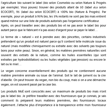
l’agriculture bio suivant le label (bio selon Cosmebio ou selon Nature & Progrès
par exemple). Vous pouvez trouver des produits allant de 50 (label
éco
selon
ECOCERT), 95 (label
bio
selon ECOCERT) à 100% bio (Nature & Progrès). Par
exemple, pour un produit à 95% bio, les 5% restants ne sont pas bio mais entrent
quand même sur une liste de produits autorisés pas l’organisme certificateur.
Après, on peut travailler avec des produits bio et ne pas avoir le label bio pour
autant parce que le fabricant n’a pas assez d’argent pour se payer le label…
Le terme de « naturel » est à prendre avec des pincettes, certains industriels
prétendent qu’un produit est naturel parce qu’il contient telle molécule issue du
naturel (mais modifiée chimiquement ou extraite avec des solvants pas toujours
bons pour votre peau). Sinon, en général, les matières premières naturelles sont
souvent des extraits de la nature, comme les huiles essentielles (qui sont
extraites par hydrodistillation) ou les huiles végétales (par pression) ou encore le
lait ou le miel…
Le vegan concerne essentiellement des produits qui ne contiennent aucune
matière première animale ou issue de l’animal. Exit le lait de jument ou la cire
d’abeille. On peut trouver du vegan, non bio du coup, mais si on a une démarche
vegan, on est souvent passé par la case bio.
Les produits MoÉ sont concoctés avec un maximum de produits bio mais n’ont
pas le label bio. Je préfère travailler avec des fournisseurs que je connais, je sais
comment ils préparent leurs matières premières, des fournisseurs locaux
également. J’attache plus d’importance à la transparence entre mon fournisseur