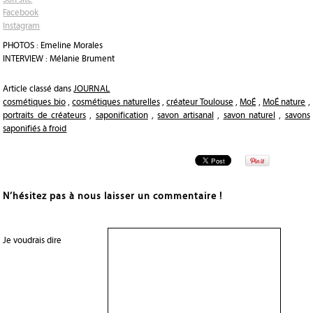
Facebook
Instagram
PHOTOS : Emeline Morales
INTERVIEW : Mélanie Brument
Article classé dans
JOURNAL
cosmétiques bio
,
cosmétiques naturelles
,
créateur Toulouse
,
MoÉ
,
MoÉ nature
,
portraits de créateurs
,
saponification
,
savon artisanal
,
savon naturel
,
savons
saponifiés à froid
N’hésitez pas à nous laisser un commentaire !
Je voudrais dire