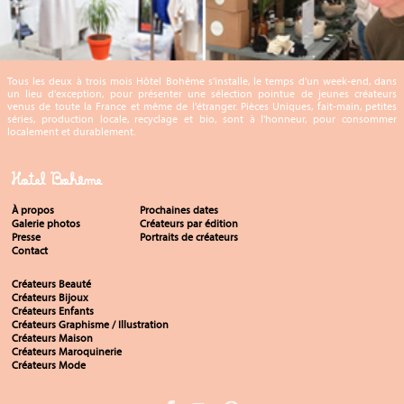
Tous les deux à trois mois Hôtel Bohême s'installe, le temps d'un week-end, dans
un lieu d'exception, pour présenter une sélection pointue de jeunes créateurs
venus de toute la France et même de l'étranger. Pièces Uniques, fait-main, petites
séries, production locale, recyclage et bio, sont à l'honneur, pour consommer
localement et durablement.
Hotel Bohême
À propos
Prochaines dates
Galerie photos
Créateurs par édition
Presse
Portraits de créateurs
Contact
Créateurs Beauté
Créateurs Bijoux
Créateurs Enfants
Créateurs Graphisme / Illustration
Créateurs Maison
Créateurs Maroquinerie
Créateurs Mode