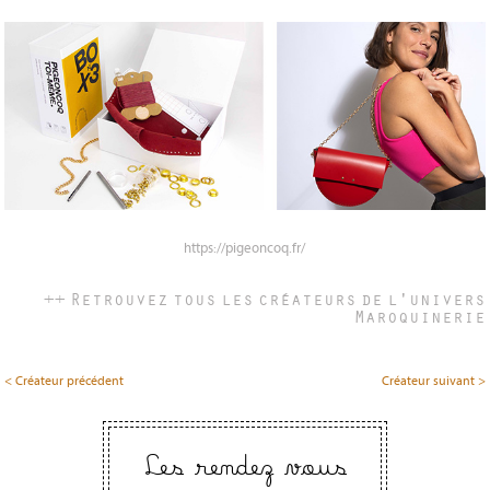
https://pigeoncoq.fr/
++ Retrouvez tous les créateurs de l'univers
Maroquinerie
< Créateur précédent
Créateur suivant >
Les rendez vous