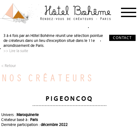
PROCHAIN RDV
< RETOUR
< RETOUR
3 à 4 fois par an Hôtel Bohême réunit une sélection pointue
CONTACT
de créateurs dans un lieu d’exception situé dans le 11e
NOS CRÉATEURS
QUI SOMMES-NOUS ?
SALON DE THÉ
arrondissement de Paris.
>> Lire la suite
NOS PARTENAIRES
GALERIE PHOTO
SCÉNOGRAPHIE
À PROPOS
PRÉCIEUX SOUTIEN
< Retour
NOS CRÉATEURS
PRESSE
DEVENIR PARTENAIRE
JOURNAL
PIGEONCOQ
Univers :
Maroquinerie
Créateur basé à :
Paris
Dernière participation :
décembre 2022