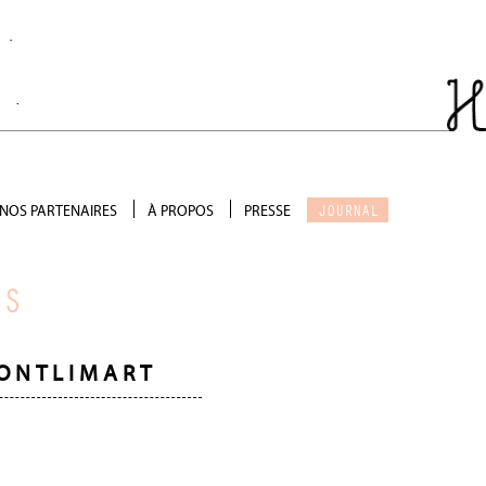
JOURNAL
NOS PARTENAIRES
À PROPOS
PRESSE
Salon de thé
Qui sommes-nous ?
Scénographie
Galerie photo
RS
Précieux soutien
Devenir partenaire
ONTLIMART