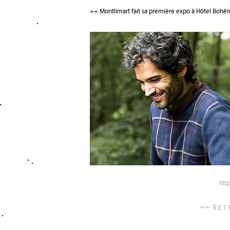
++ Montlimart fait sa première expo à Hôtel Bo
htt
++ Ret