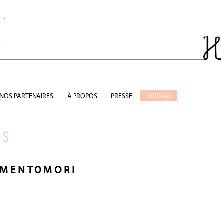
JOURNAL
NOS PARTENAIRES
À PROPOS
PRESSE
Salon de thé
Qui sommes-nous ?
Scénographie
Galerie photo
RS
Précieux soutien
Devenir partenaire
MENTOMORI