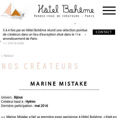
PROCHAIN RDV
< RETOUR
< RETOUR
3 à 4 fois par an Hôtel Bohême réunit une sélection pointue
CONTACT
de créateurs dans un lieu d’exception situé dans le 11e
NOS CRÉATEURS
QUI SOMMES-NOUS ?
SALON DE THÉ
arrondissement de Paris.
>> Lire la suite
NOS PARTENAIRES
GALERIE PHOTO
SCÉNOGRAPHIE
À PROPOS
PRÉCIEUX SOUTIEN
< Retour
NOS CRÉATEURS
PRESSE
DEVENIR PARTENAIRE
JOURNAL
MARINE MISTAKE
Univers :
Bijoux
Créateur basé à :
Hyères
Dernière participation :
mai 2016
++ Marine Mistake a fait sa première expo parisienne à Hôtel Bohême, c’était en