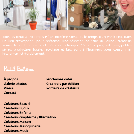
Tous les deux à trois mois Hôtel Bohême s'installe, le temps d'un week-end, dans
un lieu d'exception, pour présenter une sélection pointue de jeunes créateurs
venus de toute la France et même de l'étranger. Pièces Uniques, fait-main, petites
séries, production locale, recyclage et bio, sont à l'honneur, pour consommer
localement et durablement.
Hotel Bohême
À propos
Prochaines dates
Galerie photos
Créateurs par édition
Presse
Portraits de créateurs
Contact
Créateurs Beauté
Créateurs Bijoux
Créateurs Enfants
Créateurs Graphisme / Illustration
Créateurs Maison
Créateurs Maroquinerie
Créateurs Mode