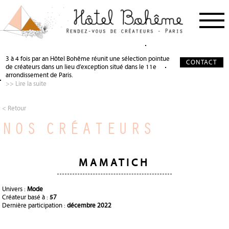
PROCHAIN RDV
< RETOUR
< RETOUR
3 à 4 fois par an Hôtel Bohême réunit une sélection pointue
CONTACT
de créateurs dans un lieu d’exception situé dans le 11e
NOS CRÉATEURS
QUI SOMMES-NOUS ?
SALON DE THÉ
arrondissement de Paris.
>> Lire la suite
NOS PARTENAIRES
GALERIE PHOTO
SCÉNOGRAPHIE
À PROPOS
PRÉCIEUX SOUTIEN
< Retour
NOS CRÉATEURS
PRESSE
DEVENIR PARTENAIRE
JOURNAL
MAMATICH
Univers :
Mode
Créateur basé à :
57
Dernière participation :
décembre 2022