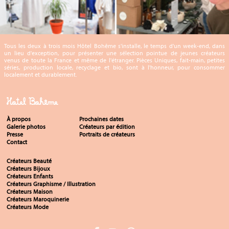
Tous les deux à trois mois Hôtel Bohême s'installe, le temps d'un week-end, dans
un lieu d'exception, pour présenter une sélection pointue de jeunes créateurs
venus de toute la France et même de l'étranger. Pièces Uniques, fait-main, petites
séries, production locale, recyclage et bio, sont à l'honneur, pour consommer
localement et durablement.
Hotel Bohême
À propos
Prochaines dates
Galerie photos
Créateurs par édition
Presse
Portraits de créateurs
Contact
Créateurs Beauté
Créateurs Bijoux
Créateurs Enfants
Créateurs Graphisme / Illustration
Créateurs Maison
Créateurs Maroquinerie
Créateurs Mode