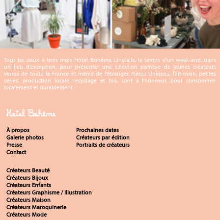
Tous les deux à trois mois Hôtel Bohême s'installe, le temps d'un week-end, dans
un lieu d'exception, pour présenter une sélection pointue de jeunes créateurs
venus de toute la France et même de l'étranger. Pièces Uniques, fait-main, petites
séries, production locale, recyclage et bio, sont à l'honneur, pour consommer
localement et durablement.
Hotel Bohême
À propos
Prochaines dates
Galerie photos
Créateurs par édition
Presse
Portraits de créateurs
Contact
Créateurs Beauté
Créateurs Bijoux
Créateurs Enfants
Créateurs Graphisme / Illustration
Créateurs Maison
Créateurs Maroquinerie
Créateurs Mode