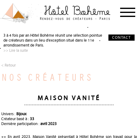
PROCHAIN RDV
< RETOUR
< RETOUR
3 à 4 fois par an Hôtel Bohême réunit une sélection pointue
CONTACT
de créateurs dans un lieu d’exception situé dans le 11e
NOS CRÉATEURS
QUI SOMMES-NOUS ?
SALON DE THÉ
arrondissement de Paris.
>> Lire la suite
NOS PARTENAIRES
GALERIE PHOTO
SCÉNOGRAPHIE
À PROPOS
PRÉCIEUX SOUTIEN
< Retour
NOS CRÉATEURS
PRESSE
DEVENIR PARTENAIRE
JOURNAL
MAISON VANITÉ
Univers :
Bijoux
Créateur basé à :
33
Dernière participation :
avril 2023
++ En avril 2023, Maison Vanité présentait à Hôtel Bohême son travail pour la