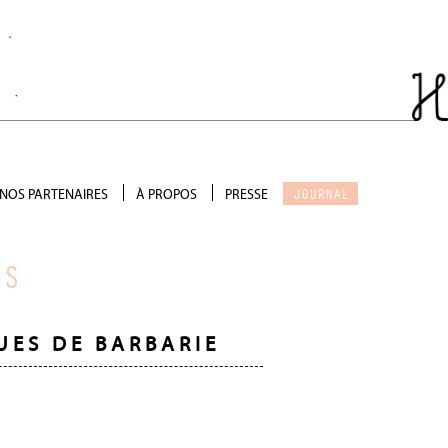
JOURNAL
NOS PARTENAIRES
À PROPOS
PRESSE
Salon de thé
Qui sommes-nous ?
Scénographie
Galerie photo
RS
Précieux soutien
Devenir partenaire
UES DE BARBARIE