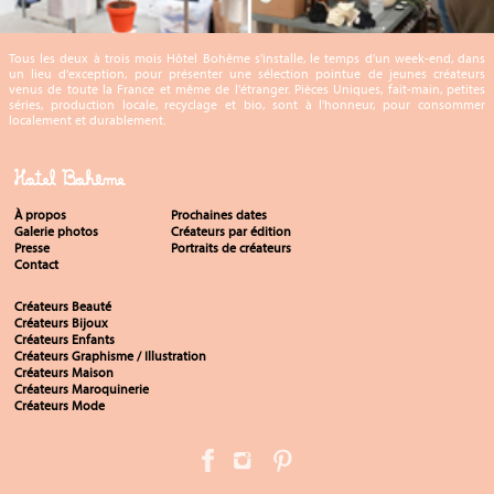
Tous les deux à trois mois Hôtel Bohême s'installe, le temps d'un week-end, dans
un lieu d'exception, pour présenter une sélection pointue de jeunes créateurs
venus de toute la France et même de l'étranger. Pièces Uniques, fait-main, petites
séries, production locale, recyclage et bio, sont à l'honneur, pour consommer
localement et durablement.
Hotel Bohême
À propos
Prochaines dates
Galerie photos
Créateurs par édition
Presse
Portraits de créateurs
Contact
Créateurs Beauté
Créateurs Bijoux
Créateurs Enfants
Créateurs Graphisme / Illustration
Créateurs Maison
Créateurs Maroquinerie
Créateurs Mode