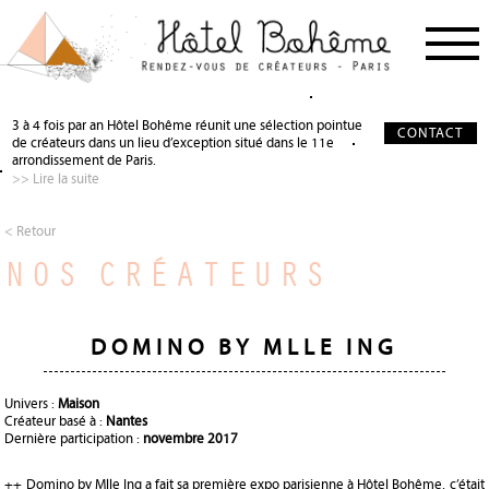
PROCHAIN RDV
< RETOUR
< RETOUR
3 à 4 fois par an Hôtel Bohême réunit une sélection pointue
CONTACT
de créateurs dans un lieu d’exception situé dans le 11e
NOS CRÉATEURS
QUI SOMMES-NOUS ?
SALON DE THÉ
arrondissement de Paris.
>> Lire la suite
NOS PARTENAIRES
GALERIE PHOTO
SCÉNOGRAPHIE
À PROPOS
PRÉCIEUX SOUTIEN
< Retour
NOS CRÉATEURS
PRESSE
DEVENIR PARTENAIRE
JOURNAL
DOMINO BY MLLE ING
Univers :
Maison
Créateur basé à :
Nantes
Dernière participation :
novembre 2017
++ Domino by Mlle Ing a fait sa première expo parisienne à Hôtel Bohême, c’était