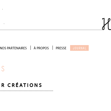
JOURNAL
NOS PARTENAIRES
À PROPOS
PRESSE
Salon de thé
Qui sommes-nous ?
Scénographie
Galerie photo
RS
Précieux soutien
Devenir partenaire
IR CRÉATIONS