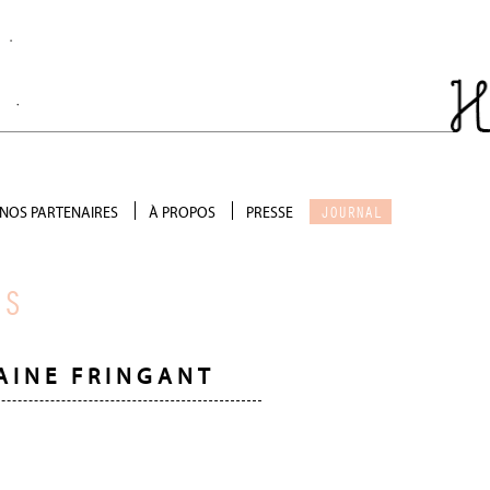
JOURNAL
NOS PARTENAIRES
À PROPOS
PRESSE
Salon de thé
Qui sommes-nous ?
Scénographie
Galerie photo
RS
Précieux soutien
Devenir partenaire
AINE FRINGANT