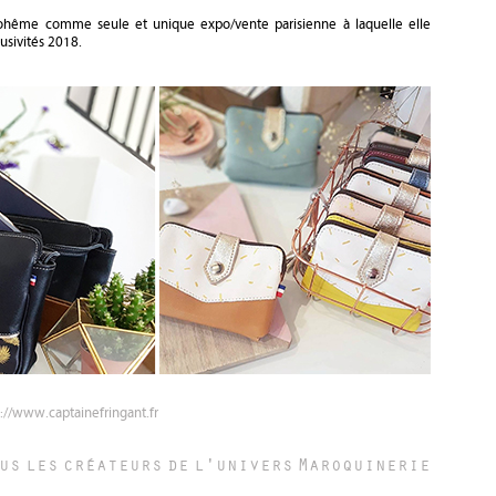
Bohême comme seule et unique expo/vente parisienne à laquelle elle
lusivités 2018.
s://www.captainefringant.fr
ous les créateurs de l'univers
Maroquinerie