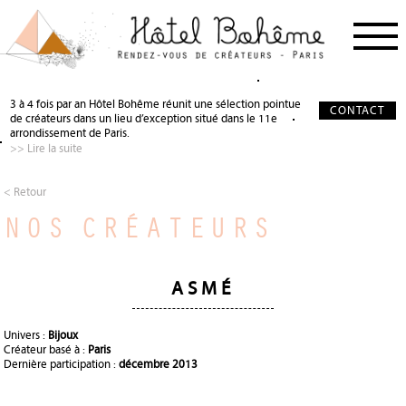
PROCHAIN RDV
< RETOUR
< RETOUR
3 à 4 fois par an Hôtel Bohême réunit une sélection pointue
CONTACT
de créateurs dans un lieu d’exception situé dans le 11e
NOS CRÉATEURS
QUI SOMMES-NOUS ?
SALON DE THÉ
arrondissement de Paris.
>> Lire la suite
NOS PARTENAIRES
GALERIE PHOTO
SCÉNOGRAPHIE
À PROPOS
PRÉCIEUX SOUTIEN
< Retour
NOS CRÉATEURS
PRESSE
DEVENIR PARTENAIRE
JOURNAL
ASMÉ
Univers :
Bijoux
Créateur basé à :
Paris
Dernière participation :
décembre 2013