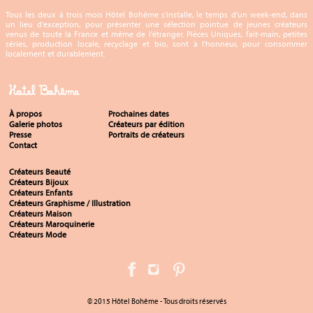
Tous les deux à trois mois Hôtel Bohême s'installe, le temps d'un week-end, dans
un lieu d'exception, pour présenter une sélection pointue de jeunes créateurs
venus de toute la France et même de l'étranger. Pièces Uniques, fait-main, petites
séries, production locale, recyclage et bio, sont à l'honneur, pour consommer
localement et durablement.
Hotel Bohême
À propos
Prochaines dates
Galerie photos
Créateurs par édition
Presse
Portraits de créateurs
Contact
Créateurs Beauté
Créateurs Bijoux
Créateurs Enfants
Créateurs Graphisme / Illustration
Créateurs Maison
Créateurs Maroquinerie
Créateurs Mode
© 2015 Hôtel Bohême - Tous droits réservés