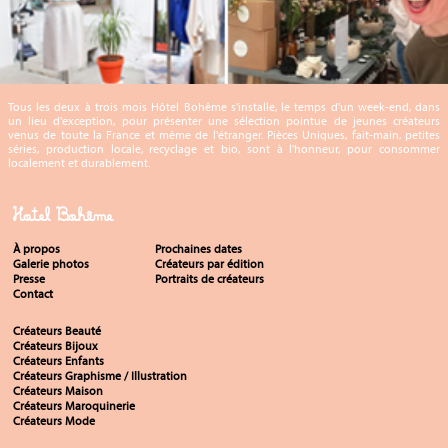
Tous les deux à trois mois Hôtel Bohême s'installe, le temps d'un week-end, dans
un lieu d'exception, pour présenter une sélection pointue de jeunes créateurs
venus de toute la France et même de l'étranger. Pièces Uniques, fait-main, petites
séries, production locale, recyclage et bio, sont à l'honneur, pour consommer
localement et durablement.
Hotel Bohême
À propos
Prochaines dates
Galerie photos
Créateurs par édition
Presse
Portraits de créateurs
Contact
Créateurs Beauté
Créateurs Bijoux
Créateurs Enfants
Créateurs Graphisme / Illustration
Créateurs Maison
Créateurs Maroquinerie
Créateurs Mode