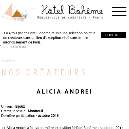
PROCHAIN RDV
< RETOUR
< RETOUR
3 à 4 fois par an Hôtel Bohême réunit une sélection pointue
CONTACT
de créateurs dans un lieu d’exception situé dans le 11e
NOS CRÉATEURS
QUI SOMMES-NOUS ?
SALON DE THÉ
arrondissement de Paris.
>> Lire la suite
NOS PARTENAIRES
GALERIE PHOTO
SCÉNOGRAPHIE
À PROPOS
PRÉCIEUX SOUTIEN
< Retour
NOS CRÉATEURS
PRESSE
DEVENIR PARTENAIRE
JOURNAL
ALICIA ANDREI
Univers :
Bijoux
Créateur basé à :
Montreuil
Dernière participation :
octobre 2015
++ Alicia Andrei a fait sa première exposition à Hôtel Bohême en octobre 2015.